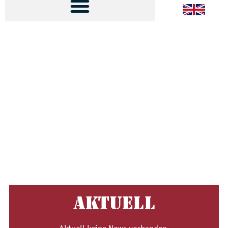
Kategorie:
Jobs
Stellenangebote
Sie können LKW fahren? Prima, wir brauchen Sie! Sie können
noch nicht LKW fahren, wollen es aber lernen und dann in
unserem Unternehmen arbeiten? Melden Sie, w/m/d, sich
bitte! Telefon: 089/ 316 94 00 | Mail:
mail@umzuegebraun.de
AKTUELL