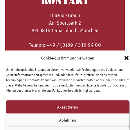
KONTAKT
Umzüge Braun
Am Sportpark 2
82008 Unterhaching b. München
+49 / (0)89 / 316 94 00
Telefon:
Fax: +49 / (0)89 / 316 94 011
Cookie-Zustimmung verwalten
mail@umzuegebraun.de
eMail:
Um dir ein optimales Erlebnis zu bieten, verwenden wir Technologien wie Cookies, um
Geräteinformationen zu speichern und/oder darauf zuzugreifen. Wenn du diesen
Technologien zustimmst, können wir Daten wie das Surfverhalten oder eindeutige IDs auf
dieser Website verarbeiten. Wenn du deine Zustimmung nicht erteilst oder zurückziehst,
Impressum
Datenschutzerklärung
können bestimmte Merkmale und Funktionen beeinträchtigt werden.
Cookie-Richtlinie (EU)
AGBs
Kontakt
August 2026
Akzeptieren
all rights by Umzüge Braun
Ablehnen
Layout by Christine Paxmann, Technik & Web by digitalagentur websensitive